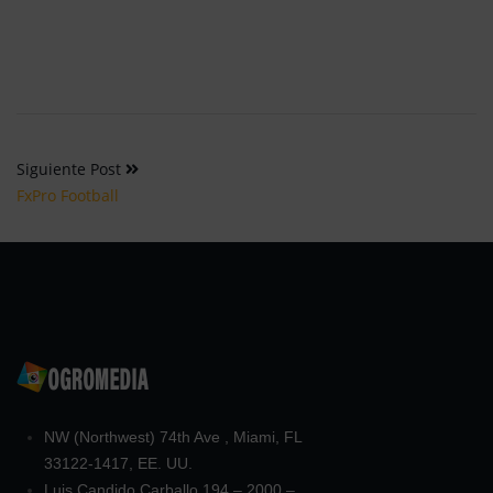
Siguiente Post
FxPro Football
NW (Northwest) 74th Ave , Miami, FL
33122-1417, EE. UU.
Luis Candido Carballo 194 – 2000 –