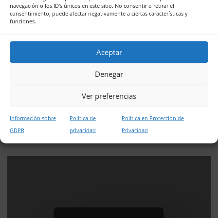
navegación o los ID's únicos en este sitio. No consentir o retirar el
consentimiento, puede afectar negativamente a ciertas características y
funciones.
Aceptar
Denegar
,
,
BUSINESS
SEO
WEB
Ver preferencias
Autismo Kids – Londres
Información sobre
Política de
Política en Protección de
GDPR
privacidad
Privacidad